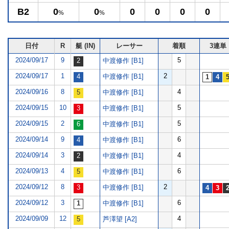
B2
0
0
0
0
0
0
%
%
日付
R
艇 (IN)
レーサー
着順
3連単
2024/09/17
9
5
中渡修作 [B1]
2024/09/17
1
2
中渡修作 [B1]
2024/09/16
8
4
中渡修作 [B1]
2024/09/15
10
5
中渡修作 [B1]
2024/09/15
2
5
中渡修作 [B1]
2024/09/14
9
6
中渡修作 [B1]
2024/09/14
3
4
中渡修作 [B1]
2024/09/13
4
6
中渡修作 [B1]
2024/09/12
8
2
中渡修作 [B1]
2024/09/12
3
6
中渡修作 [B1]
2024/09/09
12
4
芦澤望 [A2]