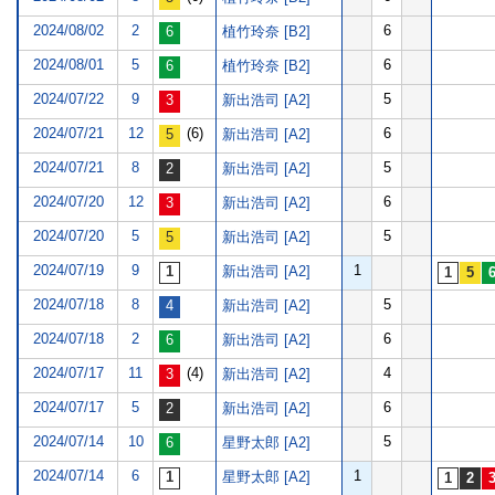
2024/08/02
2
6
植竹玲奈 [B2]
2024/08/01
5
6
植竹玲奈 [B2]
2024/07/22
9
5
新出浩司 [A2]
2024/07/21
12
(6)
6
新出浩司 [A2]
2024/07/21
8
5
新出浩司 [A2]
2024/07/20
12
6
新出浩司 [A2]
2024/07/20
5
5
新出浩司 [A2]
2024/07/19
9
1
新出浩司 [A2]
2024/07/18
8
5
新出浩司 [A2]
2024/07/18
2
6
新出浩司 [A2]
2024/07/17
11
(4)
4
新出浩司 [A2]
2024/07/17
5
6
新出浩司 [A2]
2024/07/14
10
5
星野太郎 [A2]
2024/07/14
6
1
星野太郎 [A2]